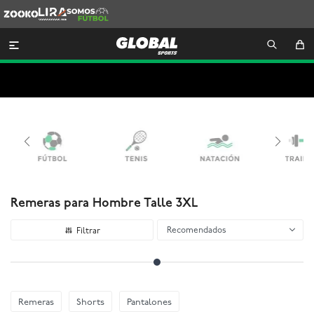
Zooko
Lira
Somos
Futbol

Remeras para Hombre Talle 3XL
Recomendados
Remeras
Shorts
Pantalones