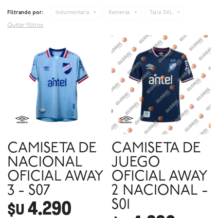
Filtrando por:
Indumentaria
Remeras
Talle 3XL
Quitar filtros
CAMISETA DE
CAMISETA DE
NACIONAL
JUEGO
OFICIAL AWAY
OFICIAL AWAY
3 - S07
2 NACIONAL -
4.290
S01
$U