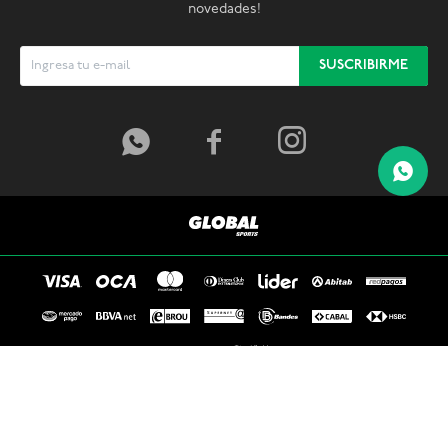
novedades!
SUSCRIBIRME



© Copyright 2026 / Global Sports