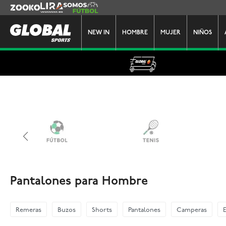
Zooko
Lira
Somos Futbol
NEW IN
HOMBRE
MUJER
NIÑOS
Pantalones para Hombre
Remeras
Buzos
Shorts
Pantalones
Camperas