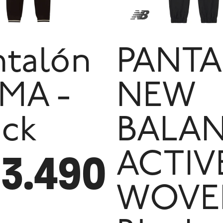
ntalón
PANT
MA -
NEW
ack
BALA
3.490
ACTIV
WOVE