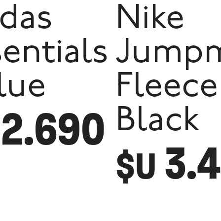
idas
Nike
entials
Jump
lue
Fleece
2.690
Black
3.
$U