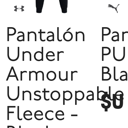
Pantalón
Pa
Under
PU
Armour
Bl
Unstoppable
$U
Fleece -