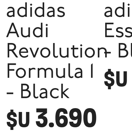
adidas
ad
Audi
Ess
Revolution
- B
Formula 1
$U
- Black
3.690
$U