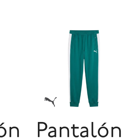
ón
Pantalón