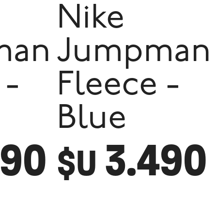
Nike
man
Jumpman
 -
Fleece -
Blue
490
3.490
$U