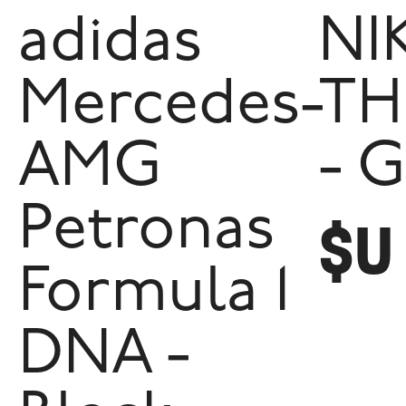
adidas
NI
Mercedes-
TH
AMG
- G
Petronas
$U
Formula 1
DNA -