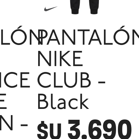
ALÓN
PANTALÓ
NIKE
NCE
CLUB -
E
Black
3.690
N -
$U