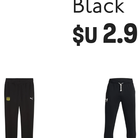
Black
2.
$U