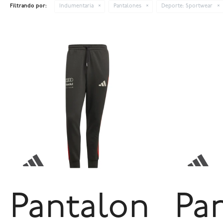
Filtrando por:
Indumentaria
Pantalones
Deporte:
Sportwear
Pantalon
Pa