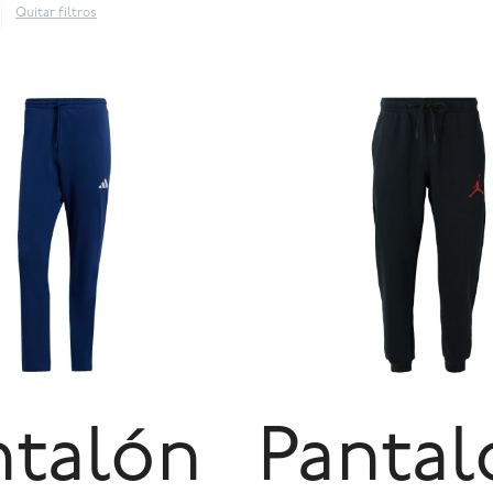
Quitar filtros
ntalón
Pantal