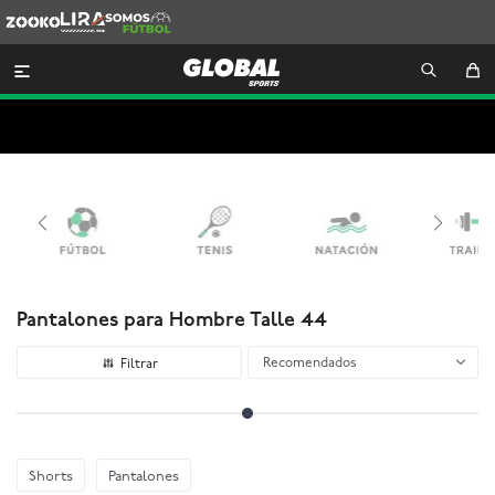
Zooko
Lira
Somos
Futbol

Pantalones para Hombre Talle 44
Recomendados
Shorts
Pantalones