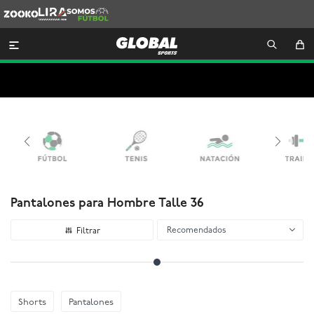
Zooko
Lira
Somos
Futbol

Pantalones para Hombre Talle 36
Recomendados
Shorts
Pantalones