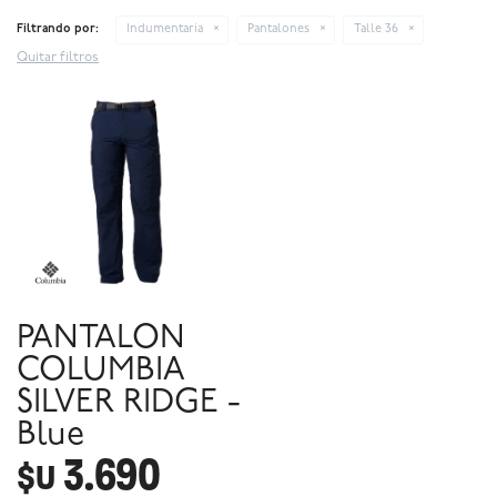
Filtrando por:
Indumentaria
Pantalones
Talle 36
Quitar filtros
PANTALON
COLUMBIA
SILVER RIDGE -
Blue
3.690
$U