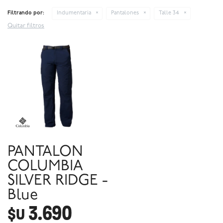
Filtrando por:
Indumentaria
Pantalones
Talle 34
Quitar filtros
PANTALON
COLUMBIA
SILVER RIDGE -
Blue
3.690
$U