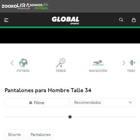
Zooko
Lira
Somos
Futbol

Pantalones para Hombre Talle 34
Recomendados
Shorts
Pantalones