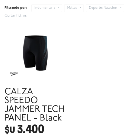
Filtrando por:
Indumentaria
Mallas
Deporte:
Natacion
Quitar filtros
CALZA
SPEEDO
JAMMER TECH
PANEL - Black
3.400
$U