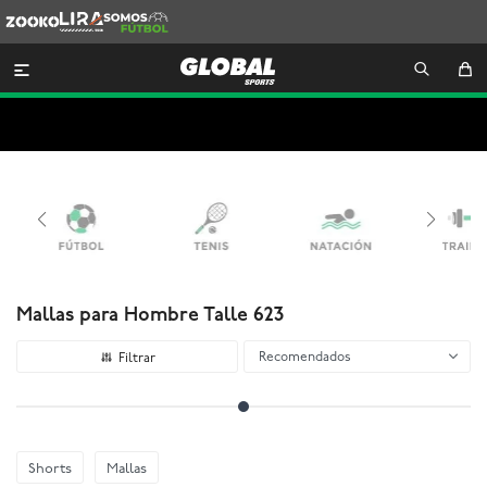
Zooko
Lira
Somos
Futbol

Mallas para Hombre Talle 623
Recomendados
Shorts
Mallas