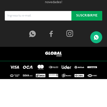
novedades!
SUSCRIBIRME



© Copyright 2026 / Global Sports