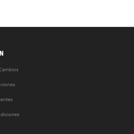
N
 Cambios
uciones
uentes
diciones