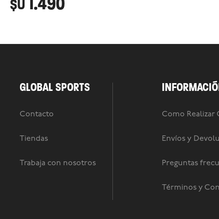
1.490
$U
GLOBAL SPORTS
INFORMACIÓ
Contacto
Como Realizar
Tiendas
Envíos y Devol
Trabaja con nosotros
Preguntas frec
Términos y Con