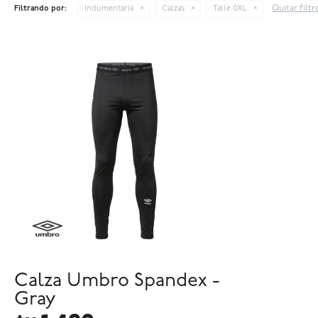
Quitar filtr
Filtrando por:
Indumentaria
Calzas
Talle 0XL
Calza Umbro Spandex -
Gray