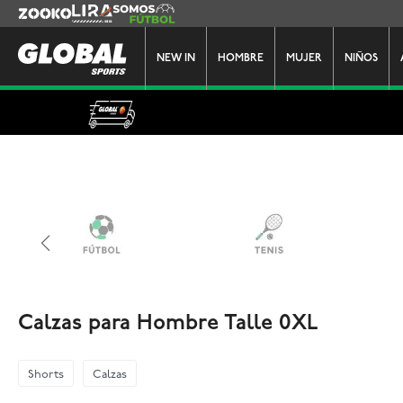
Zooko
Lira
Somos Futbol
NEW IN
HOMBRE
MUJER
NIÑOS
Calzas para Hombre Talle 0XL
Shorts
Calzas