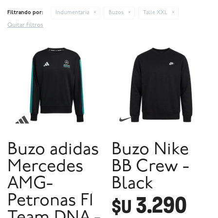
Filtrando por:
Indumentaria
Buzos
Talle XXL
Quitar filtros
Buzo adidas
Buzo Nike
Mercedes
BB Crew -
AMG-
Black
3.290
Petronas F1
$U