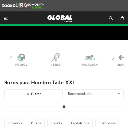
Zooko
Lira
Somos
Futbol

Buzos para Hombre Talle XXL
Recomendados
Remeras
Buzos
Shorts
Pantalones
Camperas
E