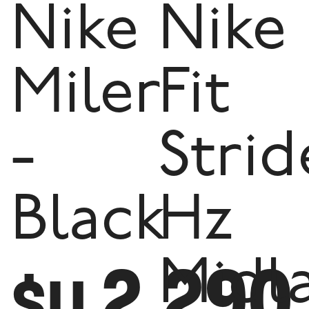
Nike
Nike
Miler
Fit
-
Strid
Black
Hz
2.290
Midl
$U