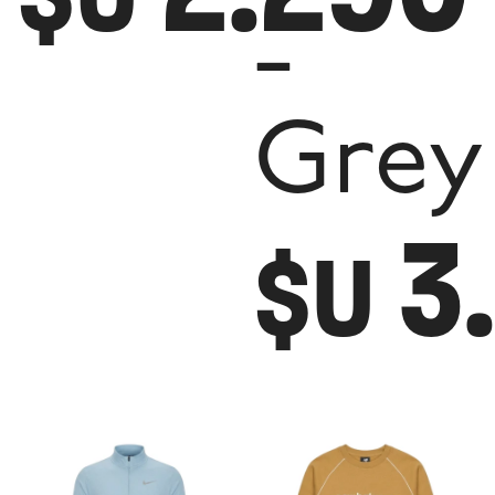
-
Grey
3
$U