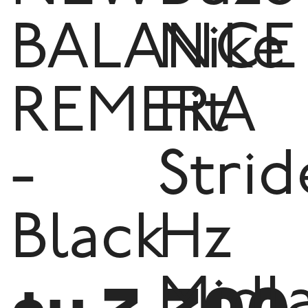
BALANCE
Nike
REMERA
Fit
-
Strid
Black
Hz
Midl