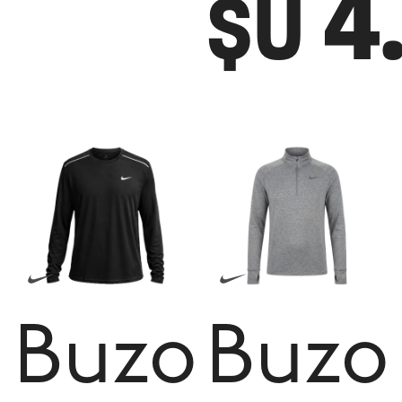
4
$U
Buzo
Buzo