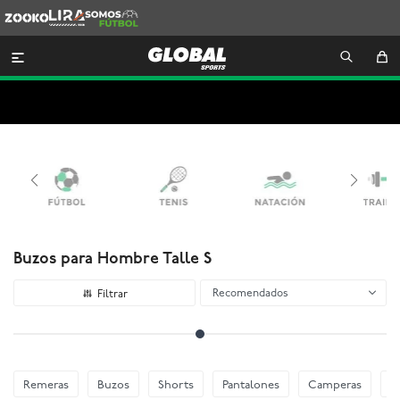
Zooko
Lira
Somos
Futbol

Buzos para Hombre Talle S
Recomendados
Remeras
Buzos
Shorts
Pantalones
Camperas
E