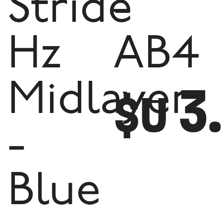
Stride
-
Hz
AB4
3
Midlayer
$U
-
Blue