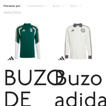
Filtrando por:
Indumentaria
Buzos
Talle S
Quitar filtros
BUZO
Buzo
DE
adid