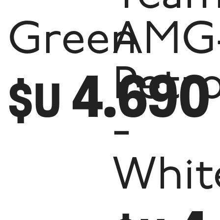
Green
AMG
4.690
Petr
$U
-
Whit