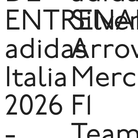
ENTRENA
Silve
adidas
Arro
Italia
Merc
2026
F1
-
Tea