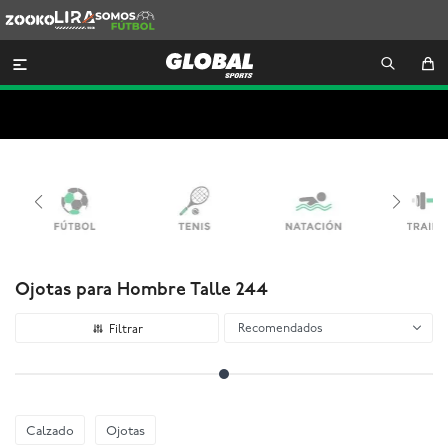
Zooko
Lira
Somos
Futbol

Ojotas para Hombre Talle 244
Recomendados
Calzado
Ojotas