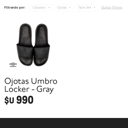
Quitar filtros
Filtrando por:
Calzados
Ojotas
Talle 244
Ojotas Umbro
Locker - Gray
990
$U