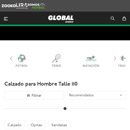
Zooko
Lira
Somos
Futbol

Calzado para Hombre Talle 110
Recomendados
Calzado
Ojotas
Sandalias