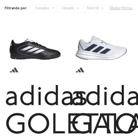
Quitar filtros
Filtrando por:
Calzados
Calzado
Talle 110
adidas
adid
GOLETTO
GAL