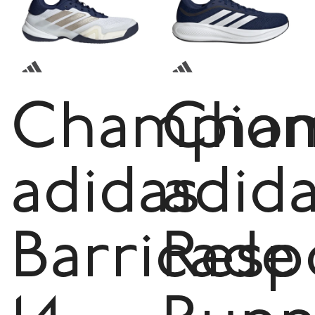
Champion
Cham
adidas
adid
Barricade
Resp