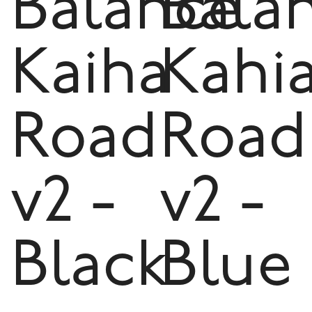
Balance
Bala
Kaiha
Kahi
Road
Road
v2 -
v2 -
Black
Blue