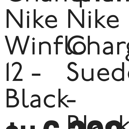
Nike
Nike
Winflo
Char
12 -
Sued
Black
-
Blac