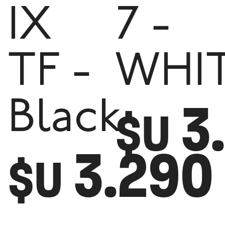
IX
7 -
TF -
WHIT
3
Black
$U
3.290
$U