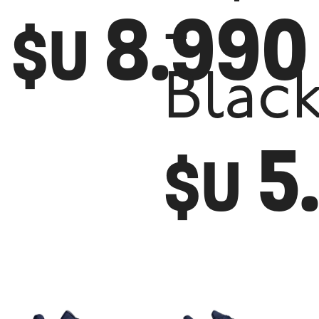
8.990
-
$U
Blac
5
$U