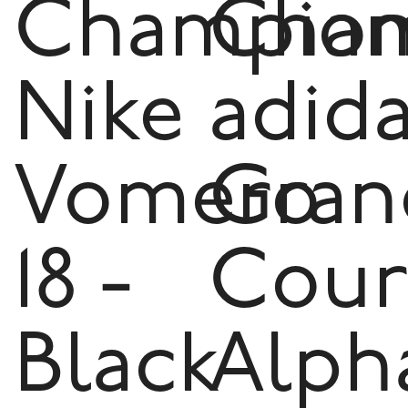
Champion
Cham
Nike
adid
Vomero
Gran
18 -
Cour
Black
Alph