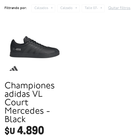
Quitar filtros
Filtrando por:
Calzados
Calzado
Talle 07-
Championes
adidas VL
Court
Mercedes -
Black
4.890
$U