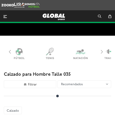
Zooko
Lira
Somos
Futbol

Calzado para Hombre Talle 035
Recomendados
Calzado