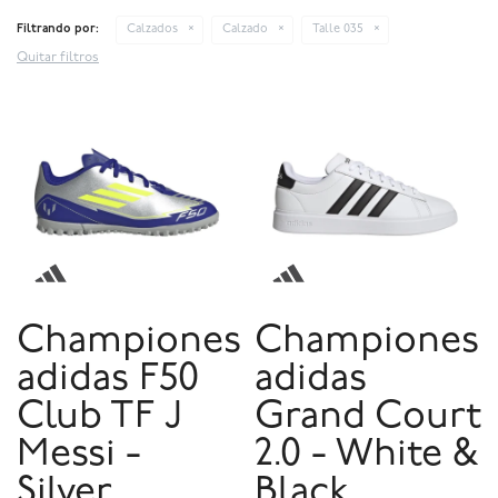
Filtrando por:
Calzados
Calzado
Talle 035
Quitar filtros
Championes
Championes
adidas F50
adidas
Club TF J
Grand Court
Messi -
2.0 - White &
Silver
Black