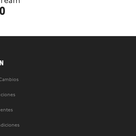
Cream
90
N
 Cambios
uciones
uentes
diciones