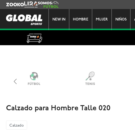
Zooko
Lira
Somos Futbol
NEW IN
HOMBRE
MUJER
NIÑOS
Calzado para Hombre Talle 020
Calzado