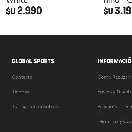
White
niño - 
2.990
3.1
$U
$U
GLOBAL SPORTS
INFORMACIÓ
Contacto
Como Realizar
Tiendas
Envíos y Devol
Trabaja con nosotros
Preguntas frec
Términos y Con