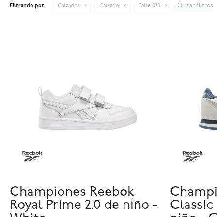
Quitar filtros
Filtrando por:
Calzados
Calzado
Talle 020
Championes Reebok
Champi
Royal Prime 2.0 de niño -
Classic