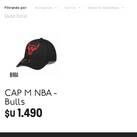
Filtrando por:
Accesorios
Gorros
Deporte:
Basketball
Quitar filtros
CAP M NBA -
Bulls
1.490
$U