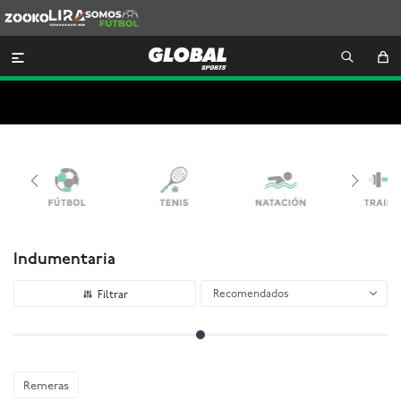
Zooko
Lira
Somos
Futbol

Indumentaria
Recomendados
Remeras