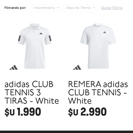
Quitar filtros
Filtrando por:
Indumentaria
Deporte:
Tennis
adidas CLUB
REMERA adidas
TENNIS 3
CLUB TENNIS -
TIRAS - White
White
1.990
2.990
$U
$U