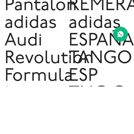
Pantalon
REMER
adidas
adidas
Audi
ESPAÑA
Revolution
TANGO
Formula
ESP
1 -
TNG G
Black
T - Red
3.690
2.4