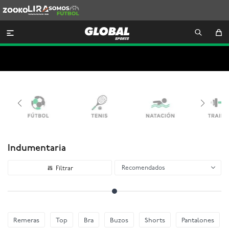
Zooko
Lira
Somos
Futbol

Indumentaria
Recomendados
Remeras
Top
Bra
Buzos
Shorts
Pantalones