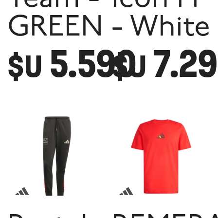
GREEN
- White
5.590
7.2
$U
$U