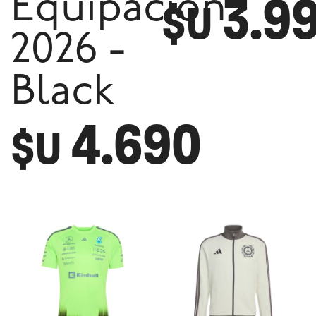
3.9
Equipación
$U
2026 -
Black
4.690
$U