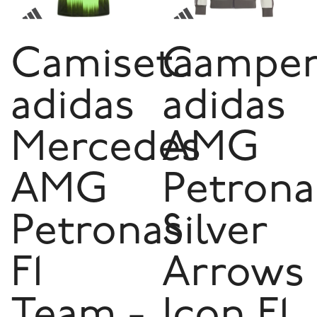
Camiseta
Camper
adidas
adidas
Mercedes
AMG
AMG
Petrona
Petronas
Silver
F1
Arrows
Team -
Icon F1