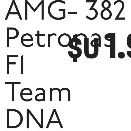
AMG-
- 382
1
Petronas
$U
F1
Team
DNA