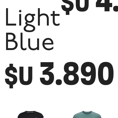
4
$U
Light
Blue
3.890
$U