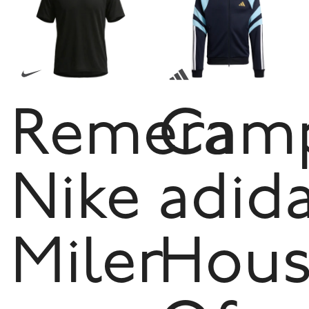
Remera
Cam
Nike
adid
Miler
Hou