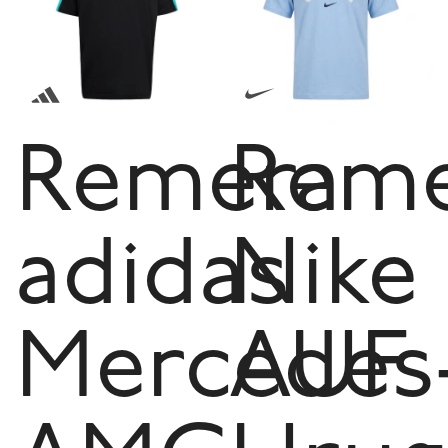
Remera
Reme
adidas
Nike
Mercedes
AUF