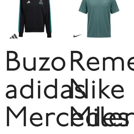
Buzo
Reme
adidas
Nike
Mercedes
Mile