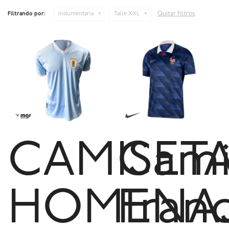
Quitar filtros
Filtrando por:
Indumentaria
Talle XXL
CAMISET
Cami
HOMENA
Franc