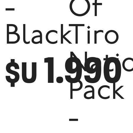
-
Of
Black
Tiro
1.990
Nati
$U
Pack
-