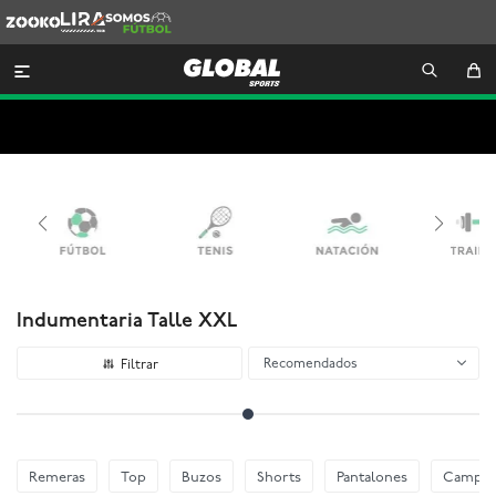
Zooko
Lira
Somos
Futbol

Indumentaria Talle XXL
Recomendados
Remeras
Top
Buzos
Shorts
Pantalones
Camper