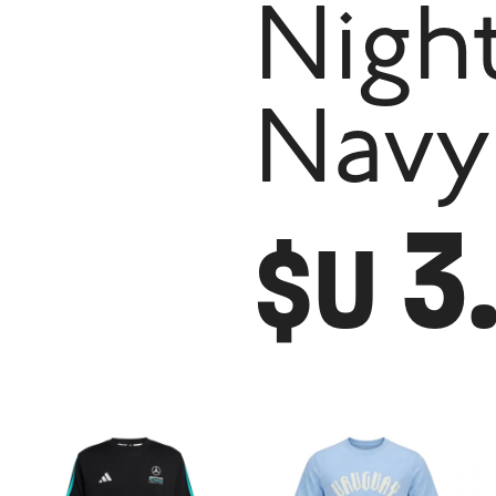
Nigh
Navy
3
$U