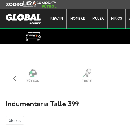
Zooko
Lira
Somos Futbol
NEW IN
HOMBRE
MUJER
NIÑOS
Indumentaria Talle 399
Shorts