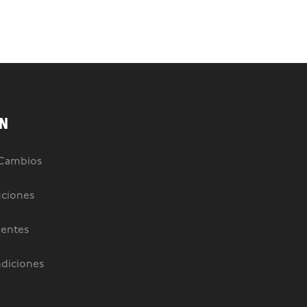
N
 Cambios
uciones
uentes
diciones