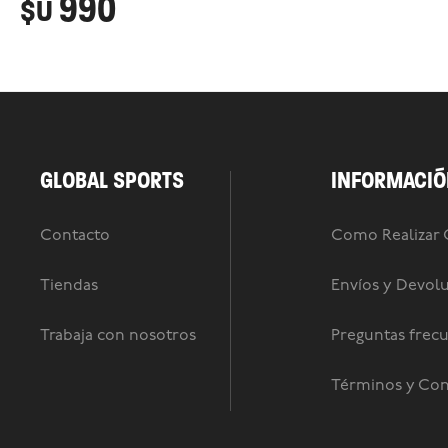
990
$U
GLOBAL SPORTS
INFORMACIÓ
Contacto
Como Realizar
Tiendas
Envíos y Devol
Trabaja con nosotros
Preguntas frec
Términos y Con