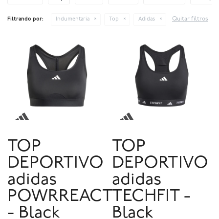
Quitar filtros
Filtrando por:
Indumentaria
Top
Adidas
TOP
TOP
DEPORTIVO
DEPORTIVO
adidas
adidas
POWRREACT
TECHFIT -
- Black
Black