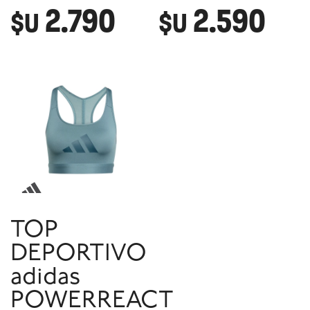
2.790
2.590
$U
$U
TOP
DEPORTIVO
adidas
POWERREACT