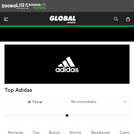
Zooko
Lira
Somos
Futbol

Top Adidas
Recomendados
Remeras
Top
Buzos
Shorts
Pantalones
Camper