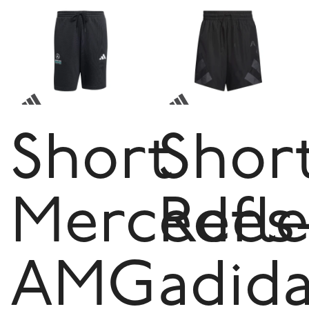
Short
Shor
Mercedes
Refl
AMG
adid