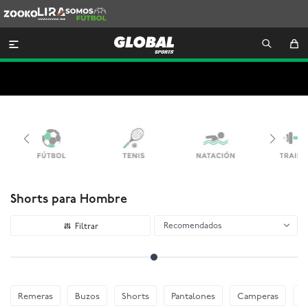
Zooko
Lira
Somos
Futbol

Shorts para Hombre
Recomendados
Remeras
Buzos
Shorts
Pantalones
Camperas
E