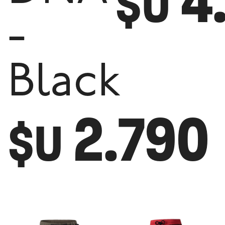
4
$U
-
Black
2.790
$U