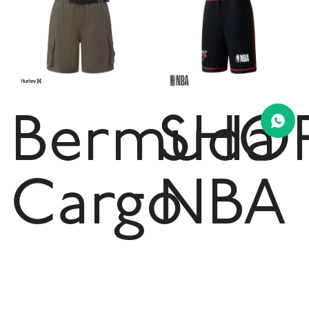
Bermuda
SHO
Cargo
NBA
HURLEY
COU