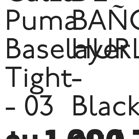
Puma
BAÑ
Baselayer
HUR
Tight
-
- 03
Blac