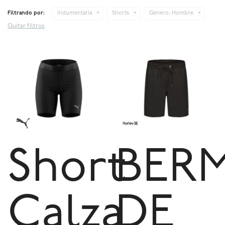
Filtrando por:
Indumentaria
Shorts
Genero:
Hombre
Quitar filtros
Short
BER
Calza
DE