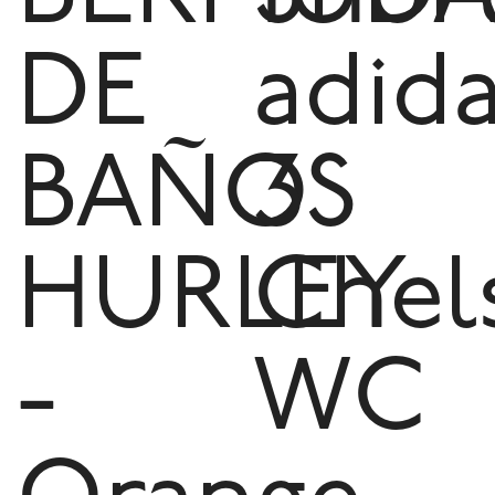
DE
adid
BAÑO
3S
HURLEY
Chel
-
WC