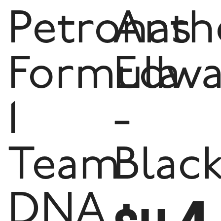
Petronas
Anth
Formula
Edwa
1
-
Team
Blac
DNA