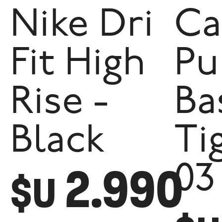
Nike Dri
Ca
Fit High
P
Rise -
Ba
Black
Ti
2.990
03
$U