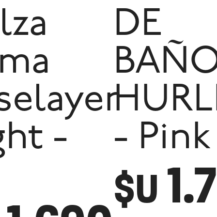
lza
DE
uma
BAÑ
selayer
HURL
ght -
- Pink
1.
$U