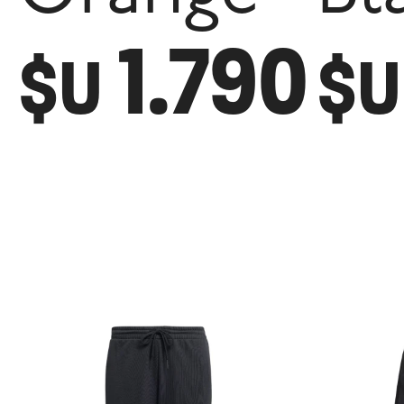
1.790
$U
$U