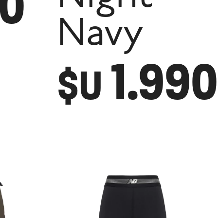
90
Navy
1.990
$U