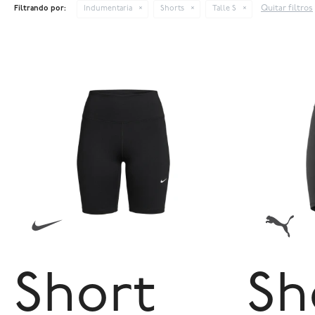
Quitar filtros
Filtrando por:
Indumentaria
Shorts
Talle S
Short
Sh