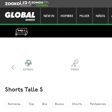
Zooko
Lira
Somos Futbol
NEW IN
HOMBRE
MUJER
NIÑOS
Shorts Talle S
Remeras
Top
Bra
Buzos
Shorts
Pantalones