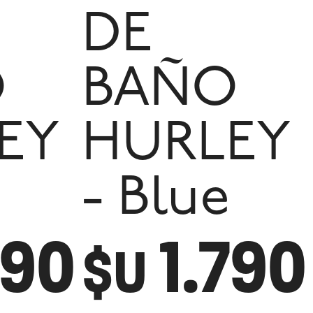
DE
O
BAÑO
EY
HURLEY
- Blue
790
1.790
$U