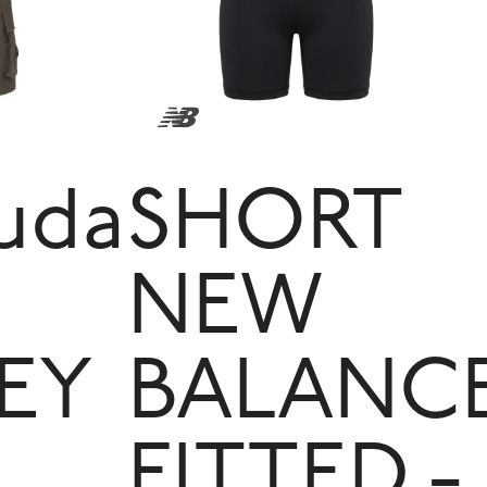
uda
SHORT
NEW
EY
BALANC
FITTED -