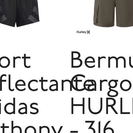
ort
Berm
flectante
Cargo
idas
HURL
thony
- 316