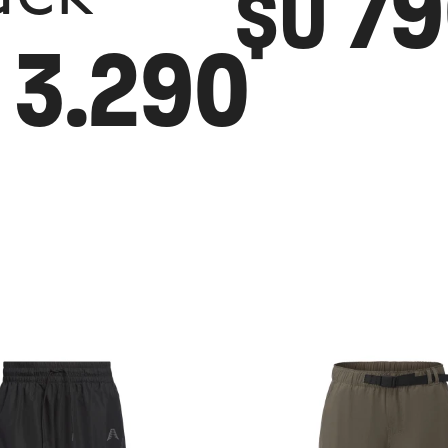
7
$U
3.290