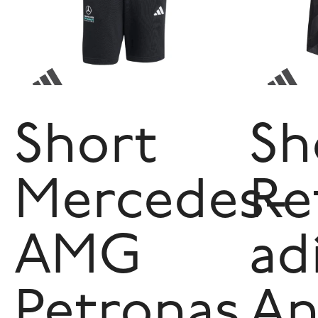
Short
Sh
Mercedes-
Re
AMG
ad
Petronas
An