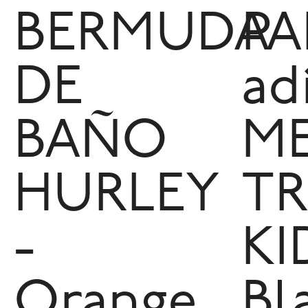
BERMUDA
P
DE
ad
BAÑO
ME
HURLEY
TR
-
KI
Orange
Bl