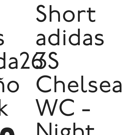
Short
s
adidas
da26
3S
ño
Chelsea
k
WC -
Night