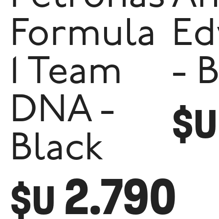
Formula
Ed
1 Team
- 
DNA -
$U
Black
2.790
$U