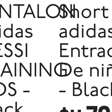
ANTALON
Short
idas
adida
SSI
Entra
AINING
De ni
DS -
- Blac
ack