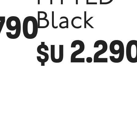
790
Black
2.29
$U