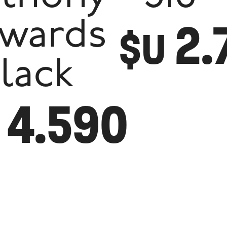
2.
wards
$U
Black
4.590