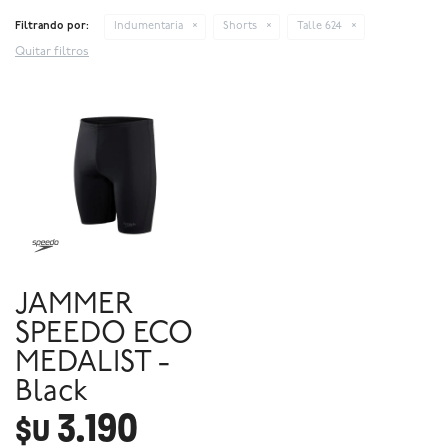
Filtrando por:
Indumentaria
Shorts
Talle 624
Quitar filtros
JAMMER
SPEEDO ECO
MEDALIST -
Black
3.190
$U