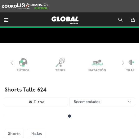
Zooko
Lira
Somos
Futbol

Shorts Talle 624
Recomendados
Shorts
Mallas