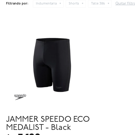
Quitar filtr
Filtrando por:
Indumentaria
Shorts
Talle 386
JAMMER SPEEDO ECO
MEDALIST - Black