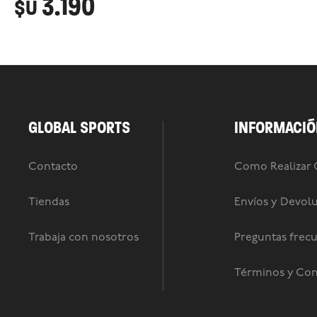
3.190
$U
GLOBAL SPORTS
INFORMACIÓ
Contacto
Como Realizar
Tiendas
Envíos y Devol
Trabaja con nosotros
Preguntas frec
Términos y Con