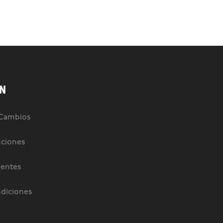
N
 Cambios
uciones
uentes
diciones