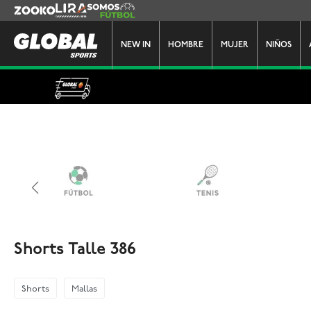
Zooko
Lira
Somos Futbol
NEW IN
HOMBRE
MUJER
NIÑOS
Shorts Talle 386
Shorts
Mallas