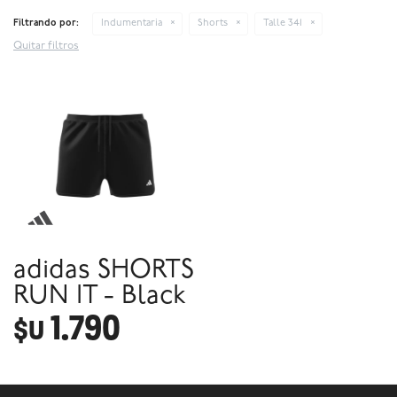
Filtrando por:
Indumentaria
Shorts
Talle 341
Quitar filtros
adidas SHORTS
RUN IT - Black
1.790
$U