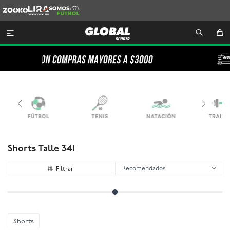
Zooko
Lira
Somos
Futbol

Shorts Talle 341
Recomendados
Shorts