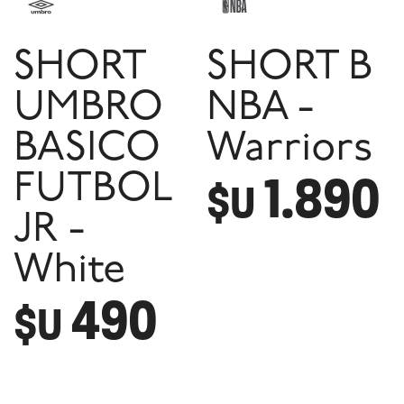
SHORT
SHORT B
UMBRO
NBA -
BASICO
Warriors
1.890
FUTBOL
$U
JR -
White
490
$U