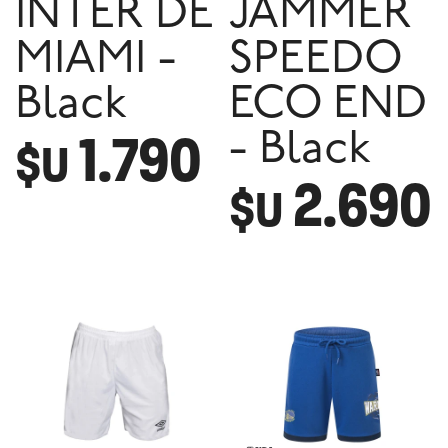
INTER DE
JAMMER
MIAMI -
SPEEDO
Black
ECO END
1.790
- Black
$U
2.690
$U