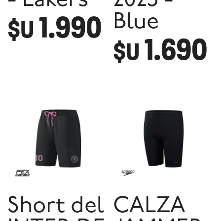
- Lakers
2025 -
1.990
Blue
$U
1.690
$U
Short del
CALZA