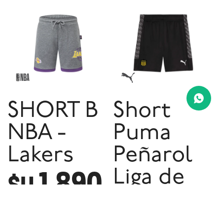
SHORT B
Short
NBA -
Puma
Lakers
Peñarol
1.890
Liga de
$U
niño - 03