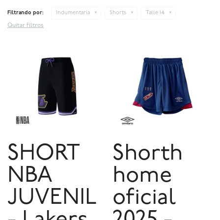
Filtrando por:
Indumentaria
Shorts
Talle 14
Quitar filtros
SHORT
Shorth
NBA
home
JUVENIL
oficial