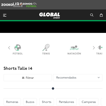
Zooko
Lira
Somos
Futbol

Shorts Talle 14
Recomendados
Remeras
Buzos
Shorts
Pantalones
Camperas
E