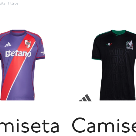
itar filtros
miseta
Camis