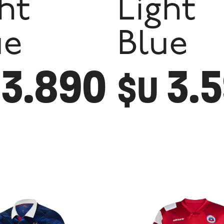
ht
Light
ue
Blue
3.890
3.
$U