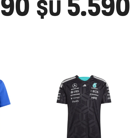
690
5.590
$U