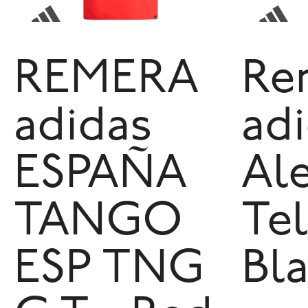
REMERA
Re
adidas
ad
ESPAÑA
Al
TANGO
Tel
ESP TNG
Bl