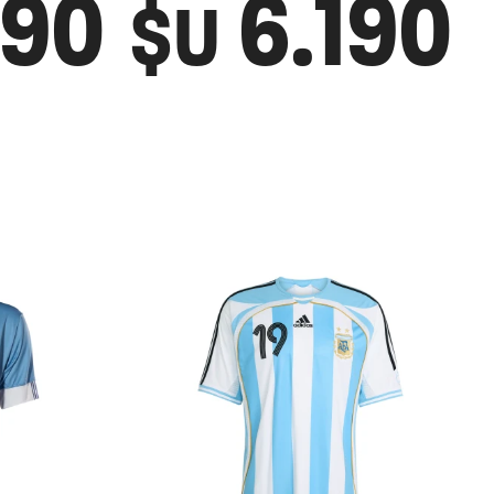
490
6.190
$U