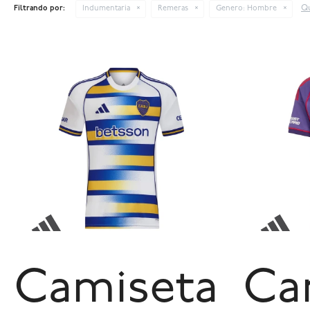
Qu
Filtrando por:
Indumentaria
Remeras
Genero:
Hombre
Camiseta
Ca