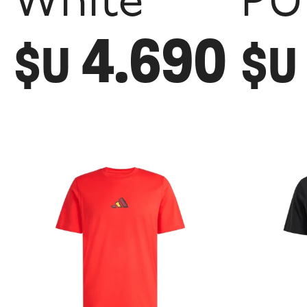
White
PU
4.690
$U
$U