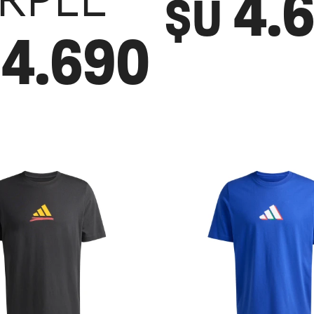
4.
RPLE
$U
4.690