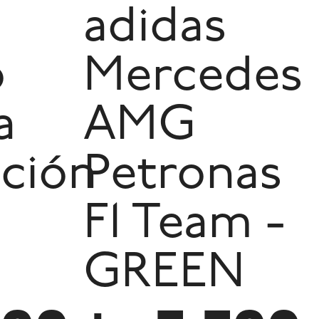
adidas
o
Mercedes
a
AMG
ción
Petronas
F1 Team -
GREEN