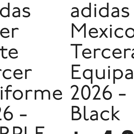
idas
adidas
er
Mexic
te
Tercer
rcer
Equipa
iforme
2026 -
6 -
Black