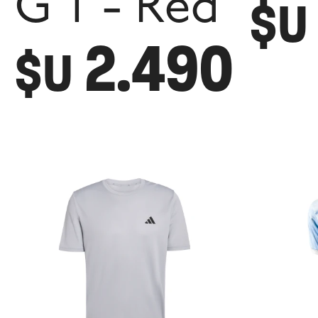
G T - Red
$U
2.490
$U