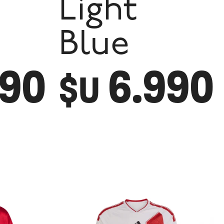
Light
Blue
590
6.990
$U