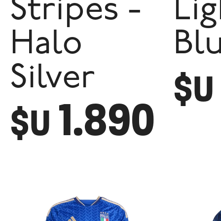
Stripes -
Lig
Halo
Bl
Silver
$U
1.890
$U