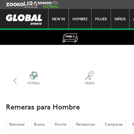
Zooko
Lira
Somos Futbol
NEW IN
HOMBRE
MUJER
NIÑOS
Remeras para Hombre
Remeras
Buzos
Shorts
Pantalones
Camperas