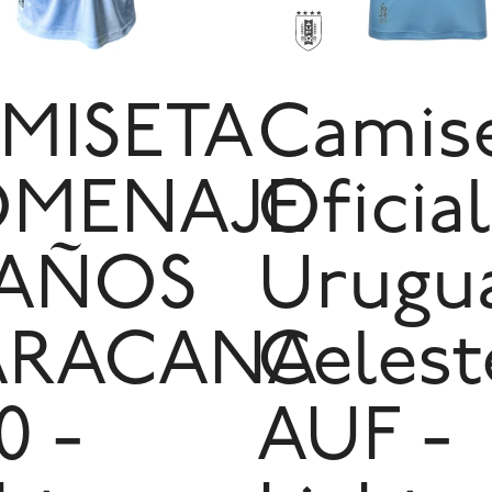
MISETA
Camis
MENAJE
Oficial
 AÑOS
Urugu
RACANA
Celest
0 -
AUF -