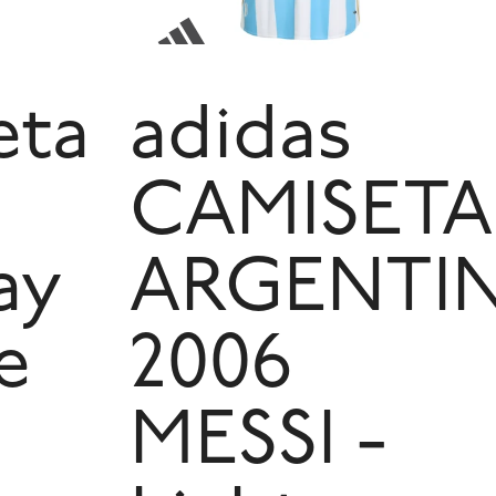
eta
adidas
CAMISETA
ay
ARGENTI
e
2006
MESSI -