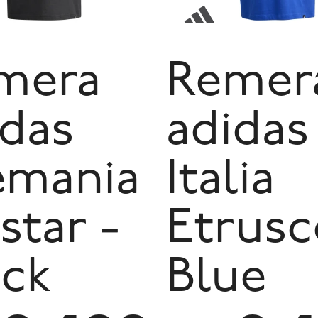
mera
Remer
idas
adidas
emania
Italia
star -
Etrusc
ack
Blue