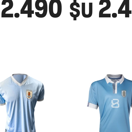
2.490
2.
$U