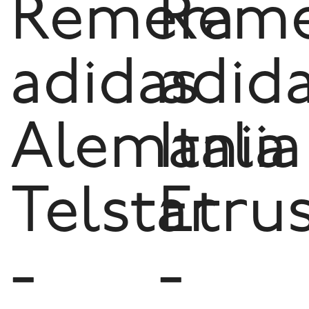
Remera
Reme
adidas
adid
Alemania
Italia
Telstar
Etru
-
-