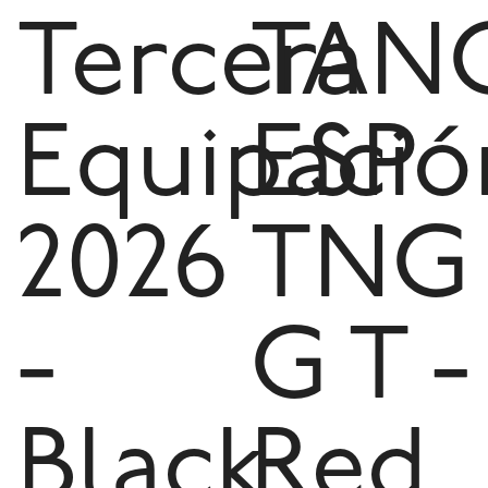
Tercera
TAN
Equipació
ESP
2026
TNG
-
G T -
Black
Red