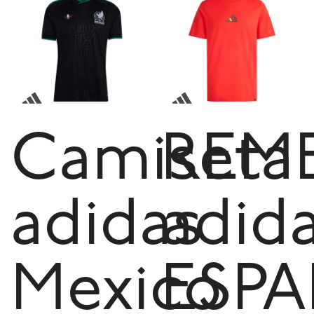
Camiseta
REM
adidas
adid
Mexico
ESP