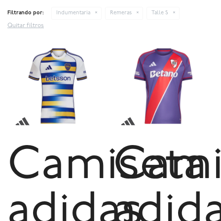
Filtrando por:
Indumentaria
Remeras
Talle S
Quitar filtros
Camiseta
Cami
adidas
adid