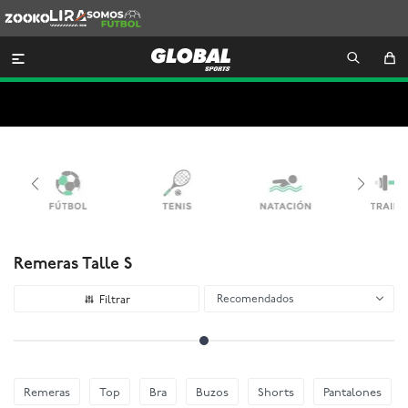
Zooko
Lira
Somos
Futbol

Remeras Talle S
Recomendados
Remeras
Top
Bra
Buzos
Shorts
Pantalones