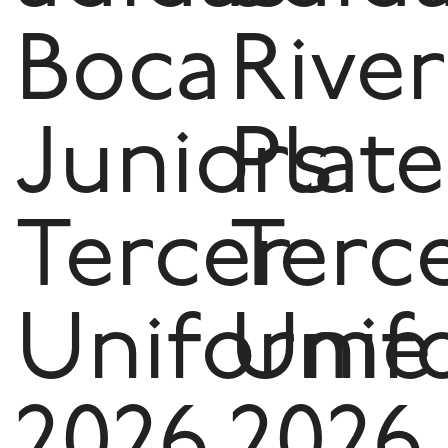
Boca
River
Juniors
Plate
Tercer
Terc
Uniforme
Unif
2026
2026