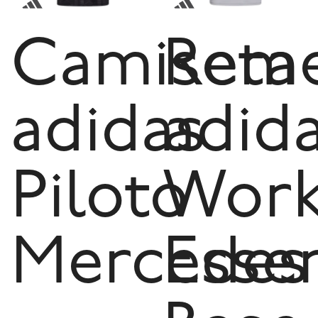
Camiseta
Reme
adidas
adid
Piloto
Work
Mercedes
Essen