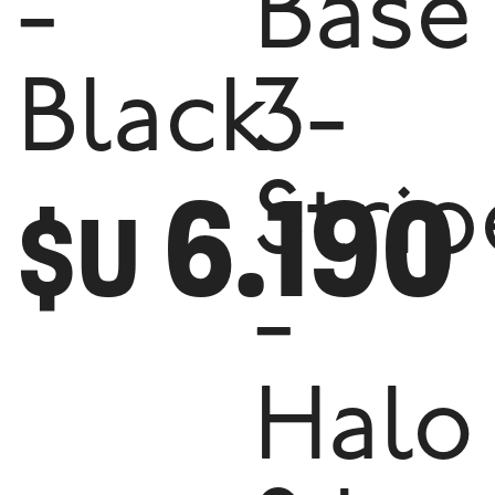
-
Base
Black
3-
6.190
Strip
$U
-
Halo