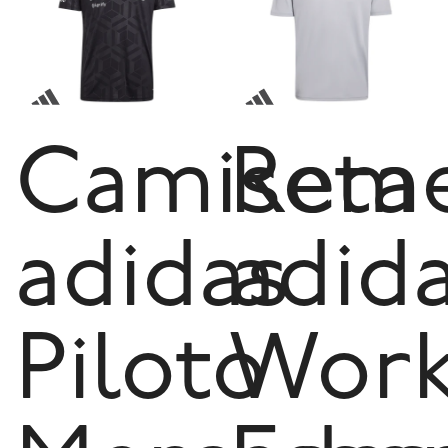
Camiseta
Reme
adidas
adid
Piloto
Work