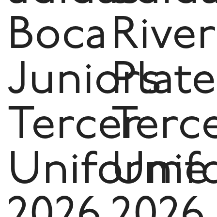
Boca
River
Juniors
Plate
Tercer
Terc
Uniforme
Unif
2026
2026