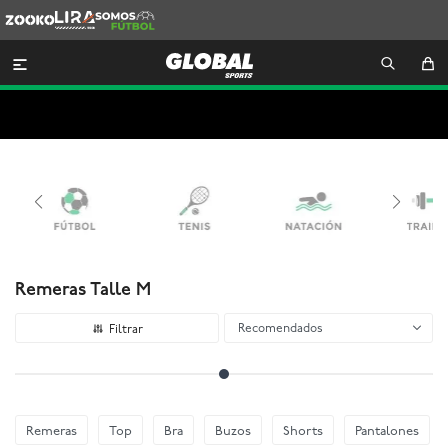
Zooko
Lira
Somos
Futbol

Remeras Talle M
Recomendados
Remeras
Top
Bra
Buzos
Shorts
Pantalones