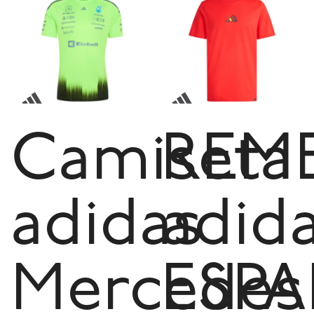
Camiseta
REM
adidas
adid
Mercedes
ESP