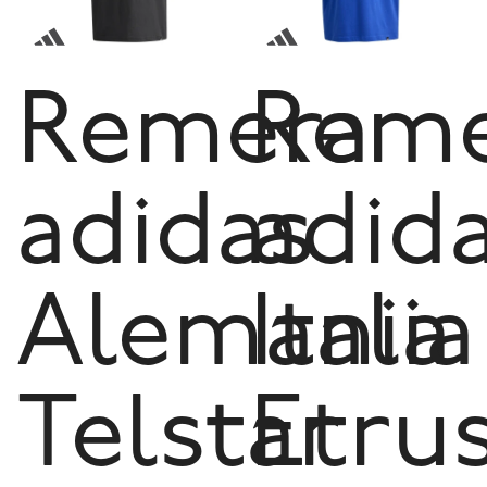
Remera
Reme
adidas
adid
Alemania
Italia
Telstar
Etru