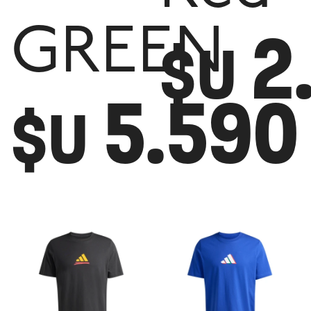
2
GREEN
$U
5.590
$U