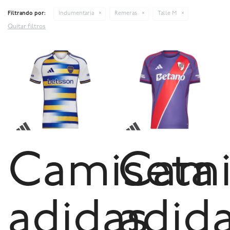
Filtrando por:
Indumentaria
Remeras
Talle M
Quitar filtros
Camiseta
Cami
adidas
adid