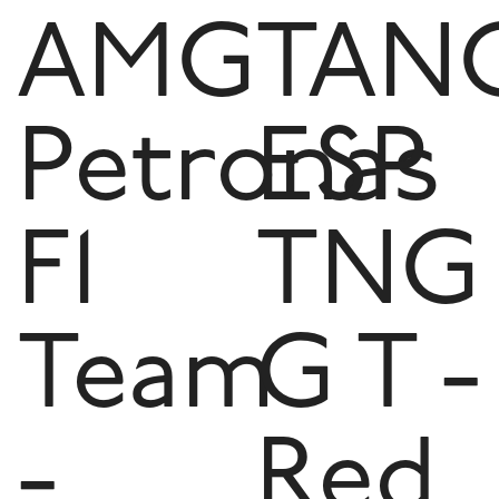
AMG
TAN
Petronas
ESP
F1
TNG
Team
G T -
-
Red