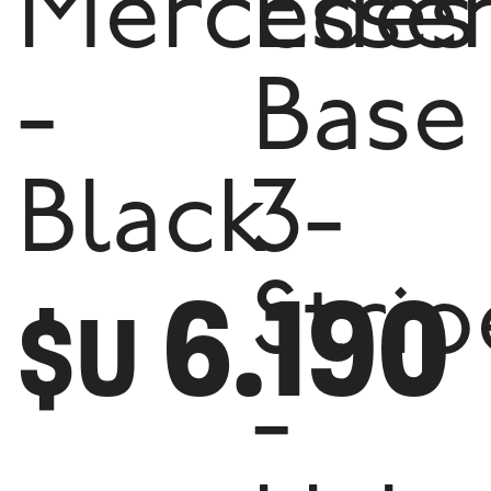
Mercedes
Essen
-
Base
Black
3-
6.190
Strip
$U
-