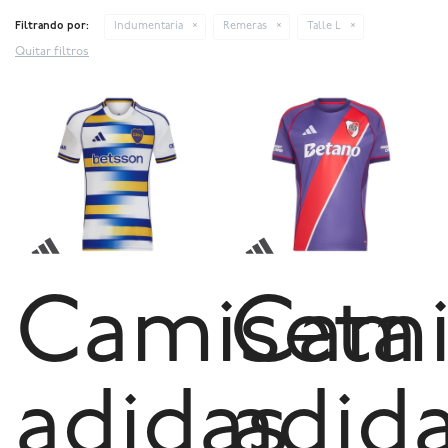
Filtrando por:
Indumentaria
Remeras
Talle L
Quitar filtros
Camiseta
Cami
adidas
adid