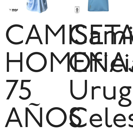
CAMISET
Cami
HOMENA
Ofici
75
Urug
AÑOS
Cele