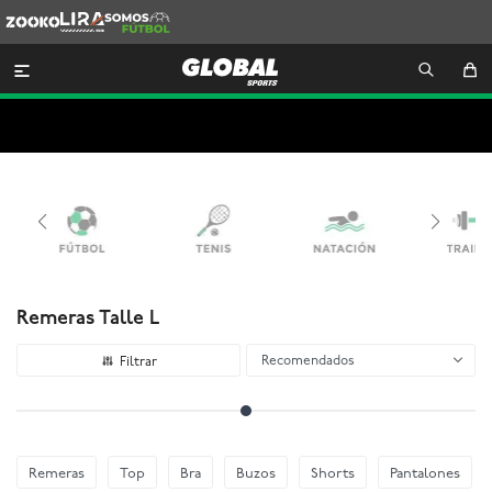
Zooko
Lira
Somos
Futbol

Remeras Talle L
Recomendados
Remeras
Top
Bra
Buzos
Shorts
Pantalones