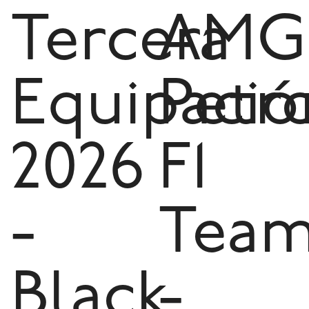
Tercera
AMG
Equipació
Petr
2026
F1
-
Tea
Black
-