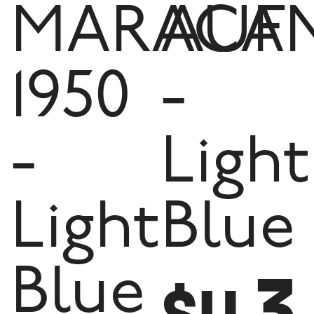
MARACA
AUF
1950
-
-
Light
Light
Blue
3
Blue