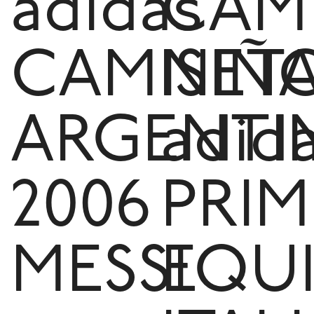
adidas
CAM
CAMISET
NIÑ
ARGENTI
adid
2006
PRIM
MESSI
EQU