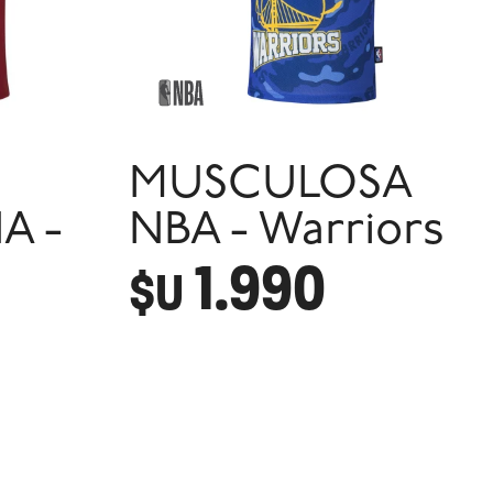
MUSCULOSA
A -
NBA - Warriors
1.990
$U