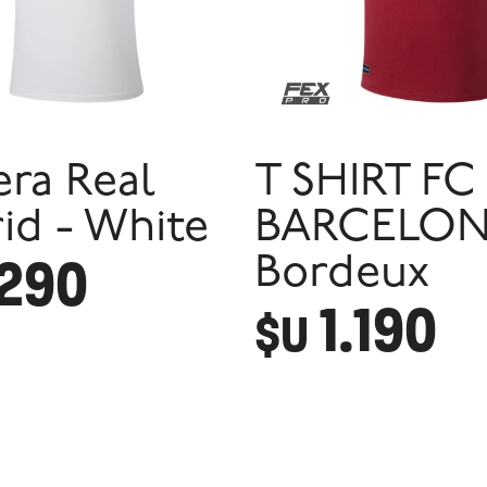
ra Real
T SHIRT FC
id - White
BARCELON
.290
Bordeux
1.190
$U