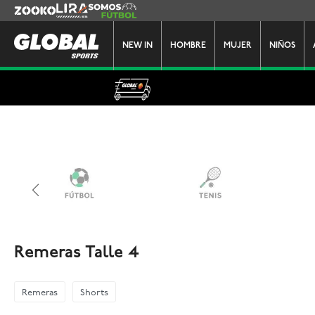
Zooko
Lira
Somos Futbol
NEW IN
HOMBRE
MUJER
NIÑOS
Remeras Talle 4
Remeras
Shorts