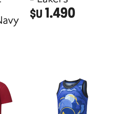
1.490
$U
Navy