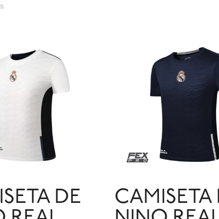
os
SETA DE
CAMISETA
O REAL
NINO REA