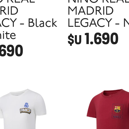
RID
MADRID
CY - Black
LEGACY - 
1.690
ite
$U
.690