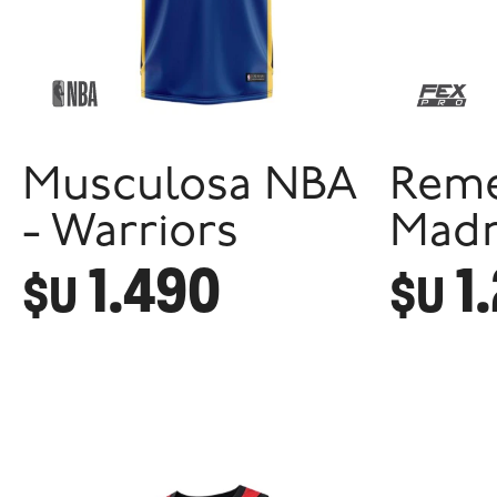
Musculosa NBA
Reme
- Warriors
Madr
1.490
1
$U
$U