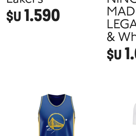
1.590
MAD
$U
LEGA
& Wh
1
$U