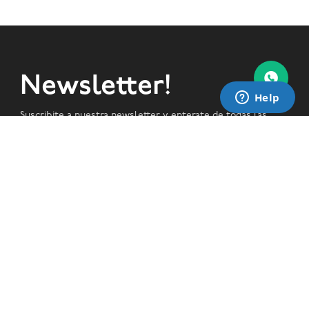
Newsletter!
Suscribite a nuestra newsletter y enterate de todas las
novedades!
SUSCRIBIRME


