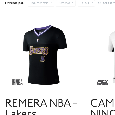
Quitar filtr
Filtrando por:
Indumentaria
Remeras
Talle 4
REMERA NBA -
CAMI
Lakers
NIN