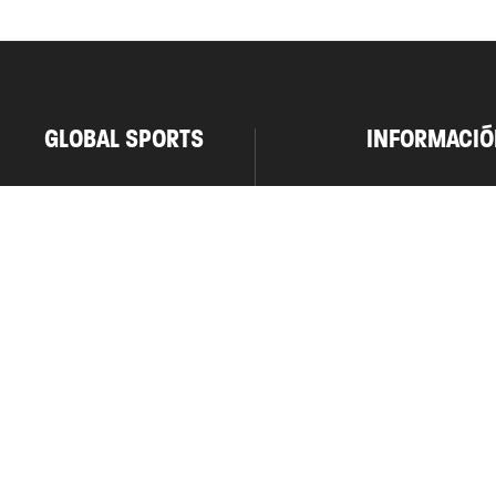
GLOBAL SPORTS
INFORMACIÓ
Contacto
Como Realizar
Tiendas
Envíos y Devol
Trabaja con nosotros
Preguntas frec
Términos y Con