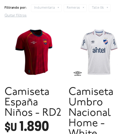
Filtrando por:
Indumentaria
Remeras
Talle 06
Quitar filtros
Camiseta
Camiseta
España
Umbro
Niños - RD2
Nacional
1.890
Home -
$U