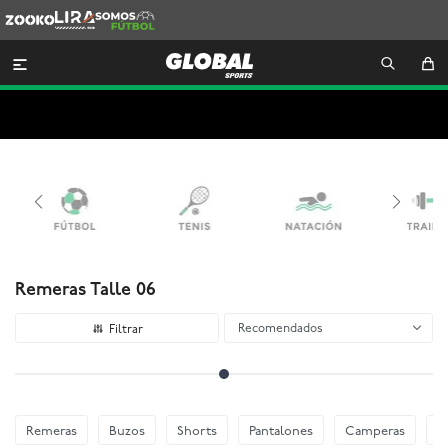
Zooko
Lira
Somos
Futbol

Remeras Talle 06
Recomendados
Remeras
Buzos
Shorts
Pantalones
Camperas
C