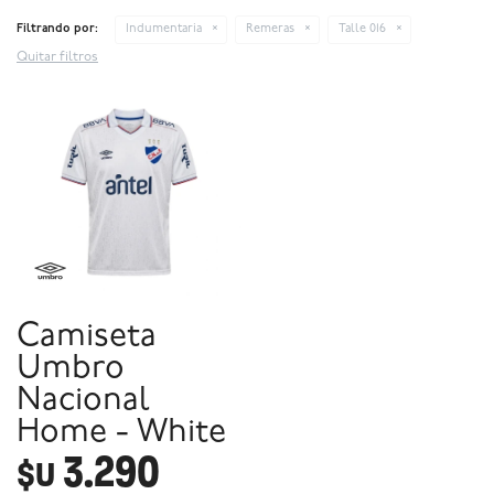
Filtrando por:
Indumentaria
Remeras
Talle 016
Quitar filtros
Camiseta
Umbro
Nacional
Home - White
3.290
$U