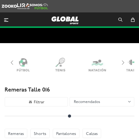
Zooko
Lira
Somos
Futbol

Remeras Talle 016
Recomendados
Remeras
Shorts
Pantalones
Calzas