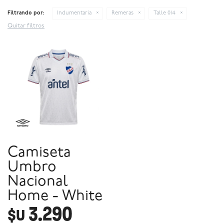
Filtrando por:
Indumentaria
Remeras
Talle 014
Quitar filtros
Camiseta
Umbro
Nacional
Home - White
3.290
$U