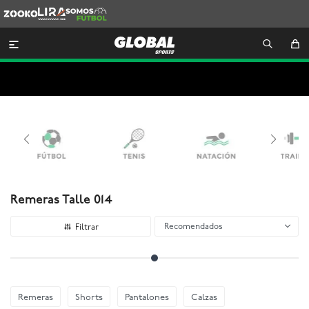
Zooko
Lira
Somos
Futbol

Remeras Talle 014
Recomendados
Remeras
Shorts
Pantalones
Calzas