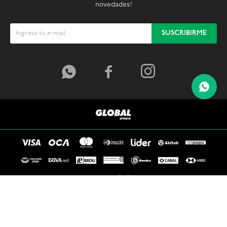
novedades!
SUSCRIBIRME



© Copyright 2026 / Global Sports