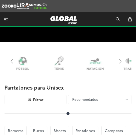
Zooko
Lira
Somos
Futbol

Pantalones para Unisex
Recomendados
Remeras
Buzos
Shorts
Pantalones
Camperas