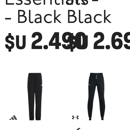
Essentials
JR -
- Black
Black
2.490
2.6
$U
$U