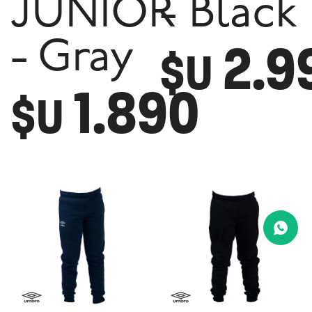
JUNIOR
- Black
2.9
- Gray
$U
1.890
$U