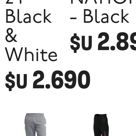
Black
- Black
2.8
&
$U
White
2.690
$U