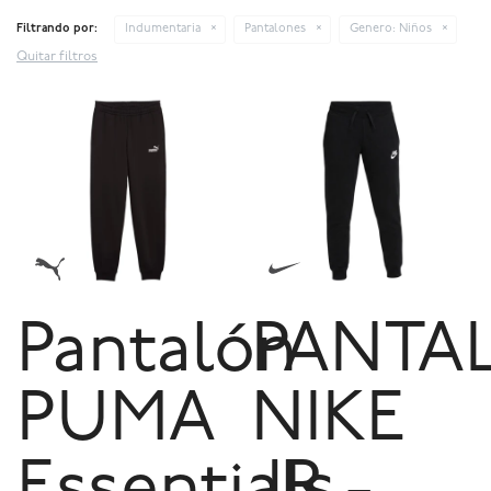
Filtrando por:
Indumentaria
Pantalones
Genero:
Niños
Quitar filtros
Pantalón
PANTA
PUMA
NIKE