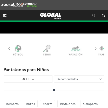
Zooko
Lira
Somos
Futbol

Pantalones para Niños
Recomendados
Remeras
Buzos
Shorts
Pantalones
Camperas
E