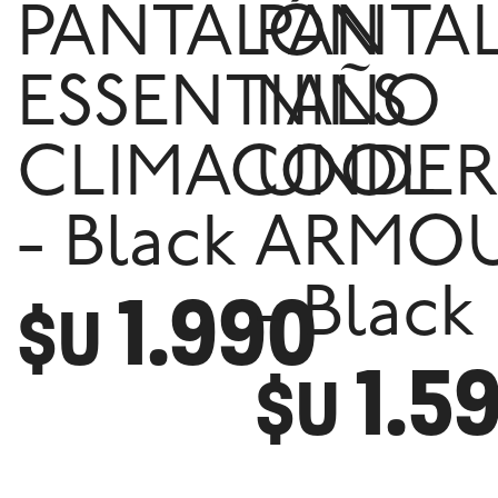
PANTALÓN
PANTA
ESSENTIALS
NIÑO
CLIMACOOL
UNDER
- Black
ARMO
1.990
- Black
$U
1.5
$U