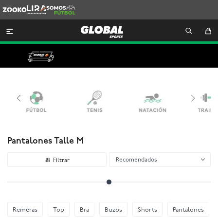
Zooko
Lira
Somos
Futbol

Pantalones Talle M
Recomendados
Remeras
Top
Bra
Buzos
Shorts
Pantalones