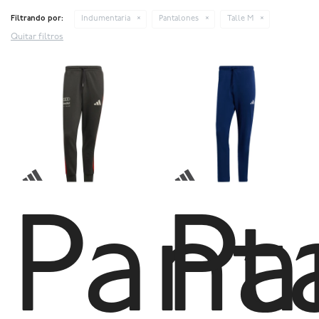
Filtrando por:
Indumentaria
Pantalones
Talle M
Quitar filtros
Pant
Pa