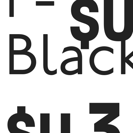
1 -
$
Blac
3