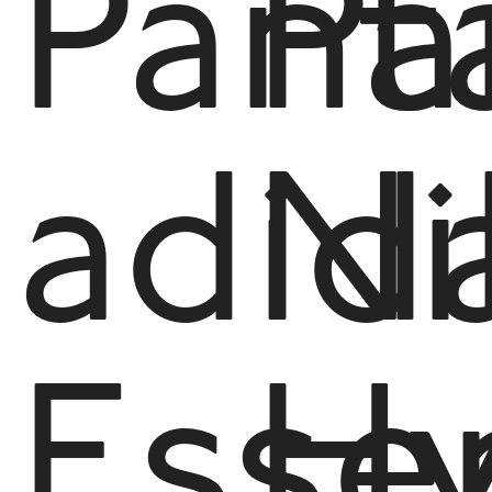
Pant
Pa
adid
Ni
Esse
Hy