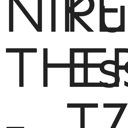
NIKE
P
THE
Es