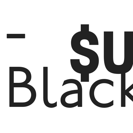
-
$
Blac