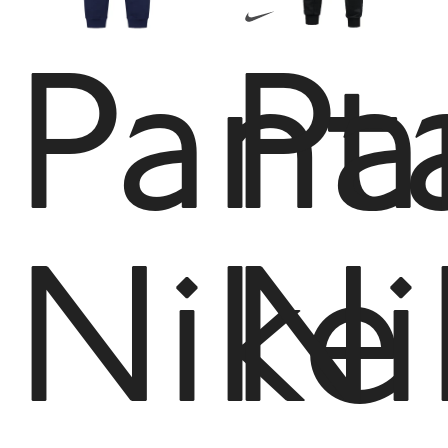
Pant
Pa
Nike
Ni