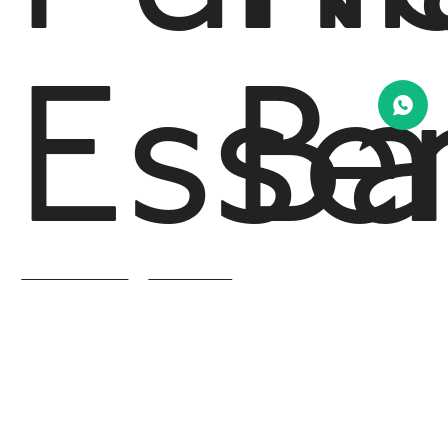
Esse
Ba
T7
-