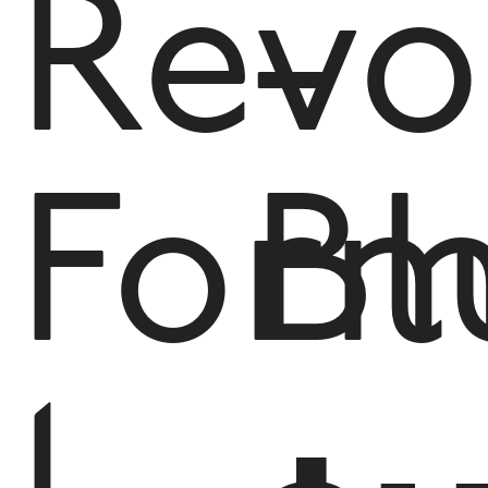
Revo
-
Form
Bl