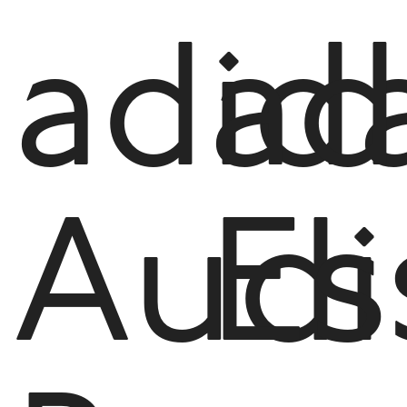
adid
ad
Audi
Es