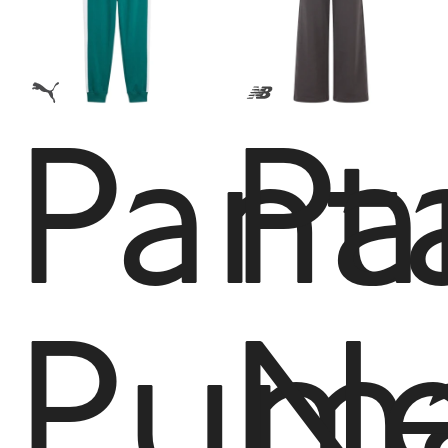
Pant
Pa
Pum
N