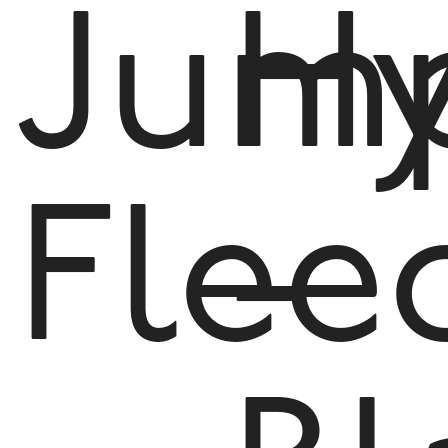
Jum
Hy
Flee
-