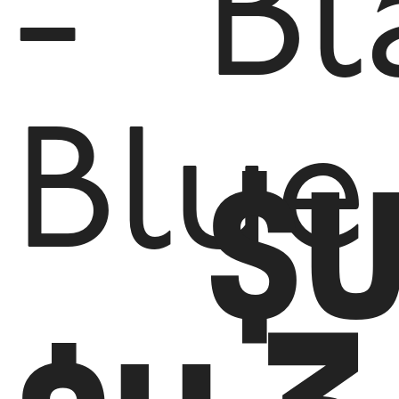
-
Bl
Blue
$