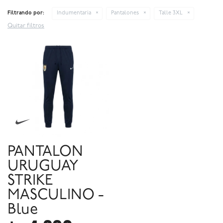
Filtrando por:
Indumentaria
Pantalones
Talle 3XL
Quitar filtros
PANTALON
URUGUAY
STRIKE
MASCULINO -
Blue