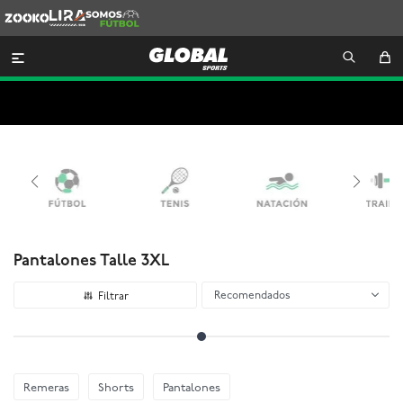
Zooko
Lira
Somos
Futbol

Pantalones Talle 3XL
Recomendados
Remeras
Shorts
Pantalones