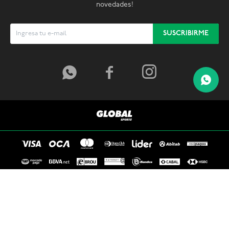
novedades!
SUSCRIBIRME



© Copyright 2026 / Global Sports