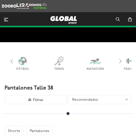
Zooko
Lira
Somos
Futbol

Pantalones Talle 38
Recomendados
Shorts
Pantalones