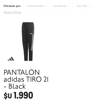
Filtrando por:
Indumentaria
Pantalones
Talle 294
Quitar filtros
PANTALON
adidas TIRO 21
- Black
1.990
$U