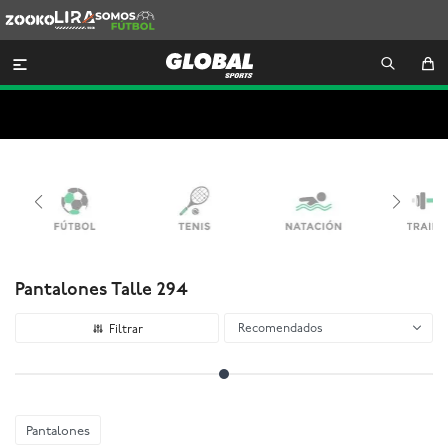
Zooko
Lira
Somos
Futbol

Pantalones Talle 294
Recomendados
Pantalones