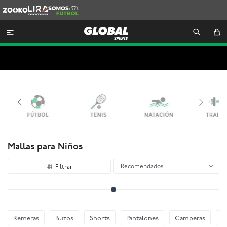
Zooko
Lira
Somos
Futbol

Mallas para Niños
Recomendados
Remeras
Buzos
Shorts
Pantalones
Camperas
E