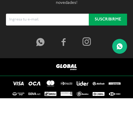
novedades!
SUSCRIBIRME



© Copyright 2026 / Global Sports