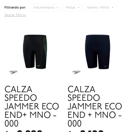
Filtrando por:
Indumentaria
Mallas
Genero:
Niños
Quitar filtros
CALZA
CALZA
SPEEDO
SPEEDO
JAMMER ECO
JAMMER ECO
END+ MNO -
END + MNO -
000
000