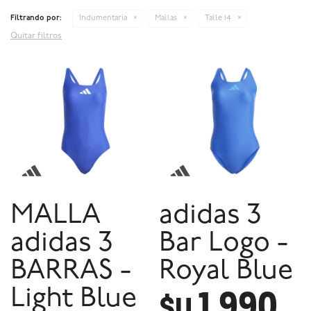
Filtrando por:
Indumentaria
Mallas
Talle 14
Quitar filtros
MALLA
adidas 3
adidas 3
Bar Logo -
BARRAS -
Royal Blue
1.990
Light Blue
$U