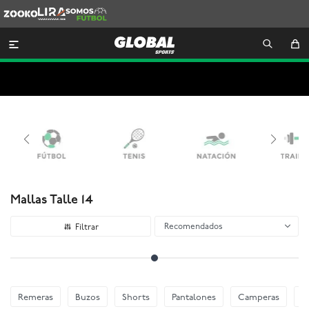
Zooko
Lira
Somos
Futbol

Mallas Talle 14
Recomendados
Remeras
Buzos
Shorts
Pantalones
Camperas
E