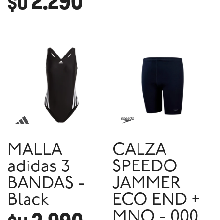
2.290
$U
MALLA
CALZA
adidas 3
SPEEDO
BANDAS -
JAMMER
Black
ECO END +
MNO - 000