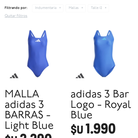
Filtrando por:
Indumentaria
Mallas
Talle 12
Quitar filtros
MALLA
adidas 3 Bar
adidas 3
Logo - Royal
BARRAS -
Blue
1.990
Light Blue
$U