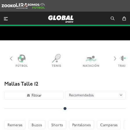
Zooko
Lira
Somos
Futbol

Mallas Talle 12
Recomendados
Remeras
Buzos
Shorts
Pantalones
Camperas
E