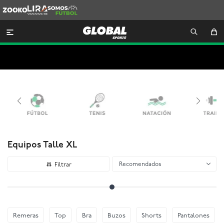
Zooko
Lira
Somos
Futbol

Equipos Talle XL
Recomendados
Remeras
Top
Bra
Buzos
Shorts
Pantalones