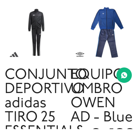
CONJUNTO
EQUIPO
DEPORTIVO
UMBRO
adidas
OWEN
TIRO 25
AD - Blue
2.490
ESSENTIALS
$U