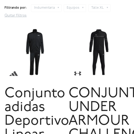
Filtrando por:
Indumentaria
Equipos
Talle XL
Quitar filtros
Conjunto
CONJUN
adidas
UNDER
Deportivo
ARMOUR