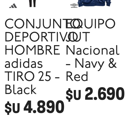
CONJUNTO
EQUIPO
DEPORTIVO
JUT
HOMBRE
Nacional
adidas
- Navy &
TIRO 25 -
Red
2.690
Black
$U
4.890
$U