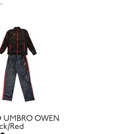
os
O UMBRO OWEN
ack/Red