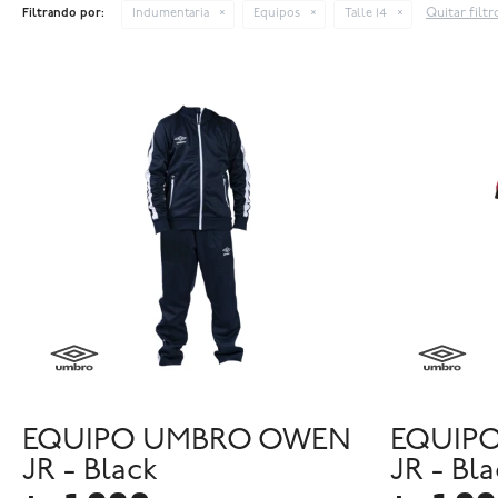
Quitar filtr
Filtrando por:
Indumentaria
Equipos
Talle 14
EQUIPO UMBRO OWEN
EQUIP
JR - Black
JR - Bl