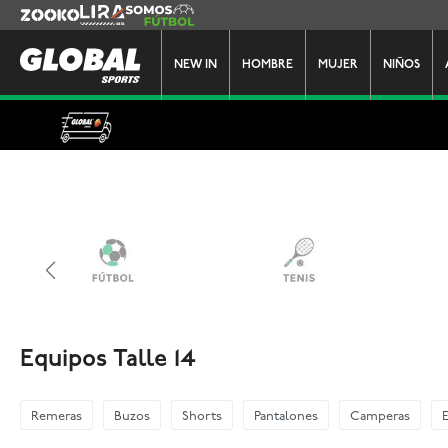
Zooko
Lira
Somos Futbol
NEW IN
HOMBRE
MUJER
NIÑOS
Equipos Talle 14
Remeras
Buzos
Shorts
Pantalones
Camperas