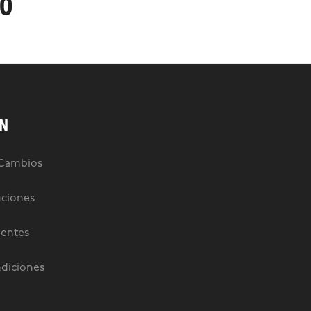
90
N
 Cambios
uciones
uentes
diciones