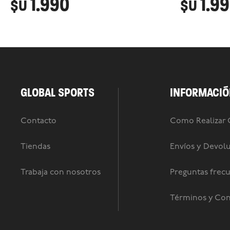
1.990
1.9
$U
$U
GLOBAL SPORTS
INFORMACIÓ
Contacto
Como Realizar
Tiendas
Envíos y Devol
Trabaja con nosotros
Preguntas frec
Términos y Con