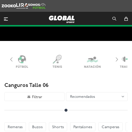
Zooko
Lira
Somos
Futbol

Canguros Talle 06
Recomendados
Remeras
Buzos
Shorts
Pantalones
Camperas
C