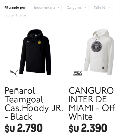
Filtrando por:
Indumentaria
Canguros
Talle 06
Quitar filtros
Peñarol
CANGURO
Teamgoal
INTER DE
Cas.Hoody JR.
MIAMI - Off
- Black
White
2.790
2.390
$U
$U