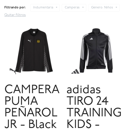
Filtrando por:
Indumentaria
Camperas
Genero:
Niños
Quitar filtros
CAMPERA
adidas
PUMA
TIRO 24
PEÑAROL
TRAINING
JR - Black
KIDS -