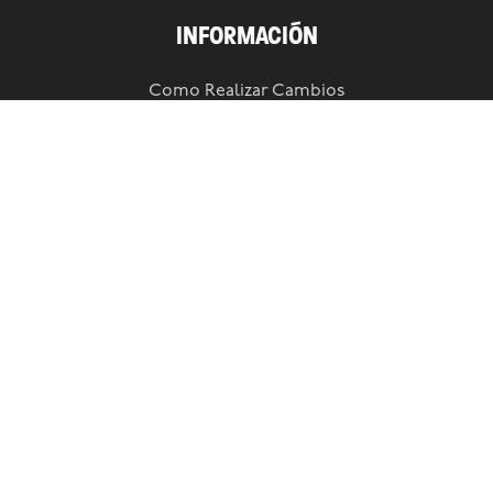
INFORMACIÓN
Como Realizar Cambios
Envíos y Devoluciones
Preguntas frecuentes
Términos y Condiciones
Newsletter!
Suscribite a nuestra newsletter y enterate de todas las
novedades!
SUSCRIBIRME