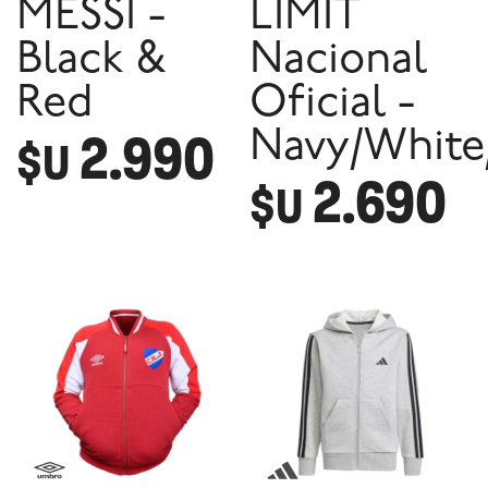
MESSI -
LIMIT
Black &
Nacional
Red
Oficial -
2.990
Navy/White
$U
2.690
$U