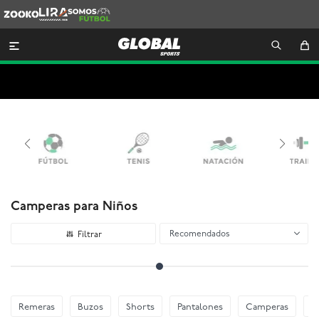
Zooko
Lira
Somos
Futbol

Camperas para Niños
Recomendados
Remeras
Buzos
Shorts
Pantalones
Camperas
E