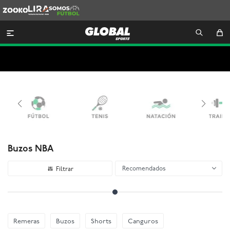
Zooko
Lira
Somos
Futbol

Buzos NBA
Recomendados
Remeras
Buzos
Shorts
Canguros