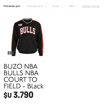
Quitar filtros
Filtrando por:
Indumentaria
Buzos
NBA
BUZO NBA
BULLS NBA
COURT TO
FIELD - Black
3.790
$U