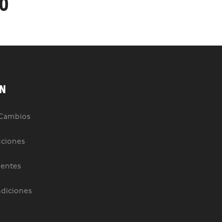
90
N
 Cambios
uciones
uentes
diciones