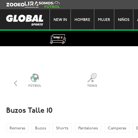
Zooko
Lira
Somos Futbol
NEW IN
HOMBRE
MUJER
NIÑOS
Buzos Talle 10
Remeras
Buzos
Shorts
Pantalones
Camperas