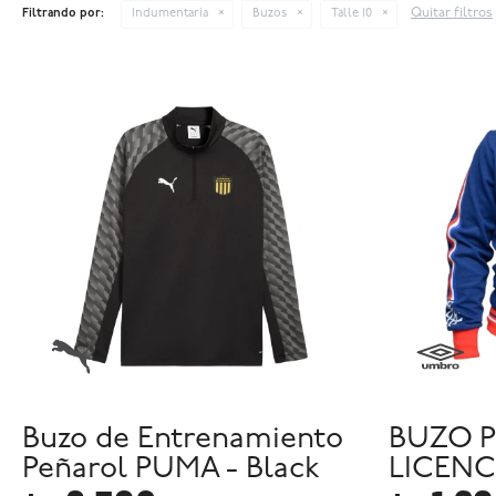
Quitar filtros
Filtrando por:
Indumentaria
Buzos
Talle 10
Buzo de Entrenamiento
BUZO P
Peñarol PUMA - Black
LICENCI