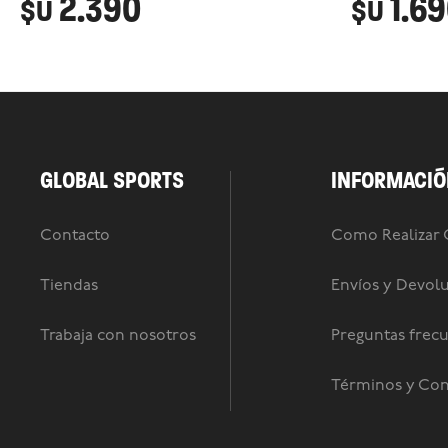
2.390
1.6
$U
$U
GLOBAL SPORTS
INFORMACIÓ
Contacto
Como Realizar
Tiendas
Envíos y Devol
Trabaja con nosotros
Preguntas frec
Términos y Con